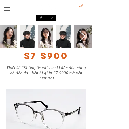
VND (₫)
S7 S900
Thiết kế "Không ốc vít" cực kì độc đáo cùng
độ dẻo dai, bền bỉ giúp S7 S900 trở nên
vượt trội