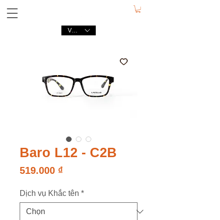
VND (₫)
Baro L12 - C2B
Giá
519.000 ₫
Dịch vụ Khắc tên
*