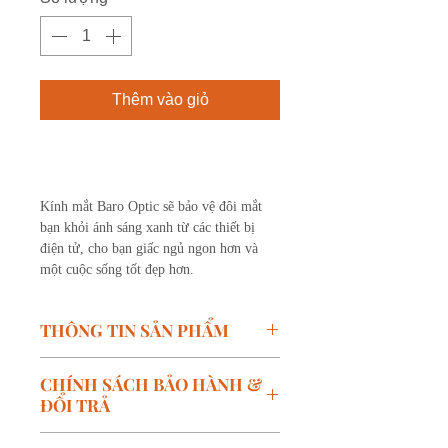
Thêm vào giỏ
Mua ngay
Kính mắt Baro Optic sẽ bảo vệ đôi mắt
bạn khỏi ánh sáng xanh từ các thiết bị
điện tử, cho bạn giấc ngủ ngon hơn và
một cuộc sống tốt đẹp hơn.
THÔNG TIN SẢN PHẨM
Mã SP: L12 - C2B
CHÍNH SÁCH BẢO HÀNH &
Thương hiệu: Lacello
ĐỔI TRẢ
Kích thước:
W-53mm, B-
17mm, T-143mm
Chính sách bảo hành: