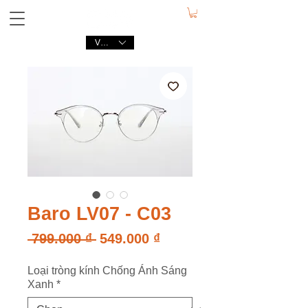
VND (₫)
Baro LV07 - C03
Giá
Giá
 799.000 ₫ 
549.000 ₫
thông
bán
Loại tròng kính Chống Ánh Sáng
thường
rẻ
Xanh
*