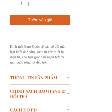
Thêm vào giỏ
Mua ngay
Kính mắt Baro Optic sẽ bảo vệ đôi mắt
bạn khỏi ánh sáng xanh từ các thiết bị
điện tử, cho bạn giấc ngủ ngon hơn và
một cuộc sống tốt đẹp hơn.
THÔNG TIN SẢN PHẨM
Mã SP:
LV07-C03
CHÍNH SÁCH BẢO HÀNH &
Thương hiệu: BARO
ĐỔI TRẢ
Kích thước:
W-51mm, B-
19mm, T-145mm
Chính sách bảo hành:
CÁCH ĐO PD
Màu:
Xám trong
Bảo hành miễn phí trong vòng