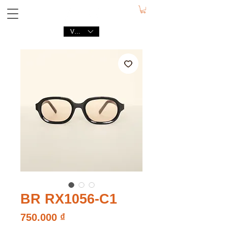
VND (₫)
BR RX1056-C1
Giá
750.000 ₫