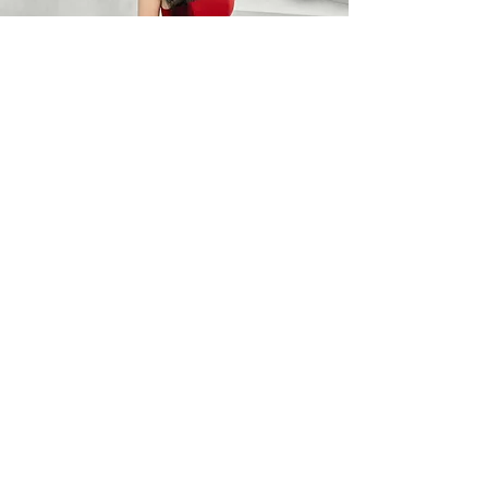
BARO OPTIC
Liên Hệ
0367785418
/
0912525880
barooptic@gmail.com
Địa Chỉ
96A Quảng Khánh, P. Quảng An
Q. Tây Hồ, Hà Nội
Giờ làm việc