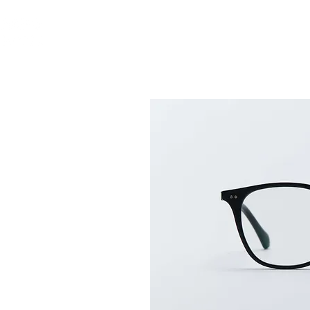
GIỚI THIỆU
GỌN