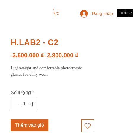
Đăng nhập
VND (₫
LIÊN HỆ
H.LAB2 - C2
Giá
Giá
 3.500.000 ₫ 
2.800.000 ₫
thông
bán
Lightweight and comfortable photocromic
thường
rẻ
glasses for daily wear.
Số lượng
*
Thêm vào giỏ