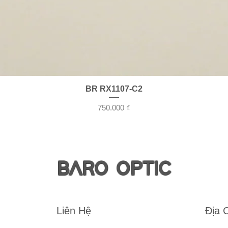
Xem nhanh
BR RX1107-C2
Giá
750.000 ₫
BARO OPTIC
Liên Hệ
Địa 