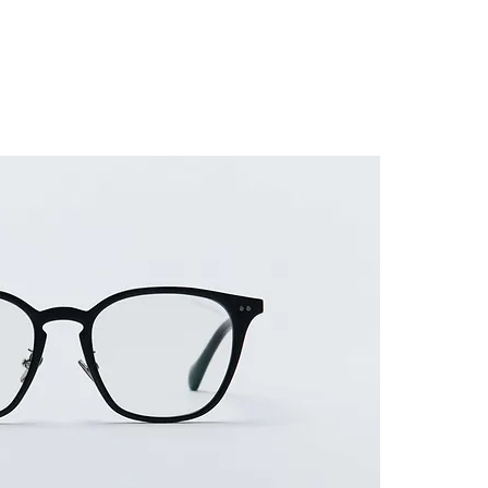
G KÍNH
KÍNH RÂM
PHỤ KIỆN
HƯỚNG DẪN