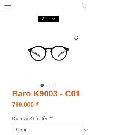
VND (₫)
Baro K9003 - C01
Giá
799.000 ₫
Dịch vụ Khắc tên
*