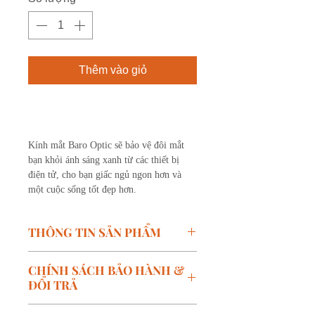
Thêm vào giỏ
Mua ngay
Kính mắt Baro Optic sẽ bảo vệ đôi mắt
bạn khỏi ánh sáng xanh từ các thiết bị
điện tử, cho bạn giấc ngủ ngon hơn và
một cuộc sống tốt đẹp hơn.
THÔNG TIN SẢN PHẨM
Mã SP: K9003 - C01
CHÍNH SÁCH BẢO HÀNH &
Thương hiệu: BARO
ĐỔI TRẢ
Kích thước:
W-49mm, B-
23mm, T-148mm
Chính sách bảo hành: