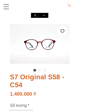
VND (₫)
S7 Original S58 -
C54
Giá
1.400.000 ₫
Số lượng
*