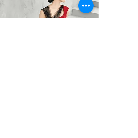
BARO OPTIC
Liên Hệ
0367785418
/
0912525880
barooptic@gmail.com
Địa Chỉ
96A Quảng Khánh, P. Quảng An