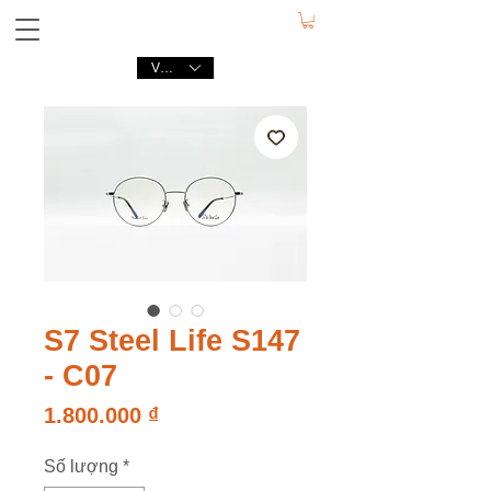
VND (₫)
S7 Steel Life S147
- C07
Giá
1.800.000 ₫
Số lượng
*