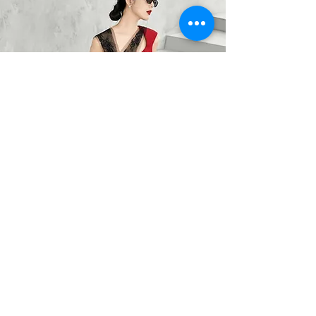
BARO OPTIC
Liên Hệ
0367785418
/
0912525880
barooptic@gmail.com
Địa Chỉ
96A Quảng Khánh, P. Quảng An