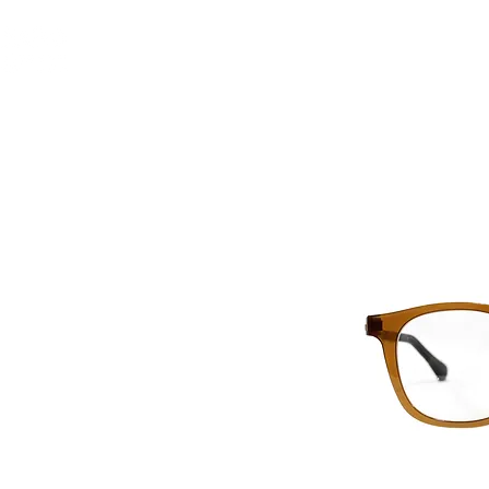
GIỚI THIỆU
GỌN