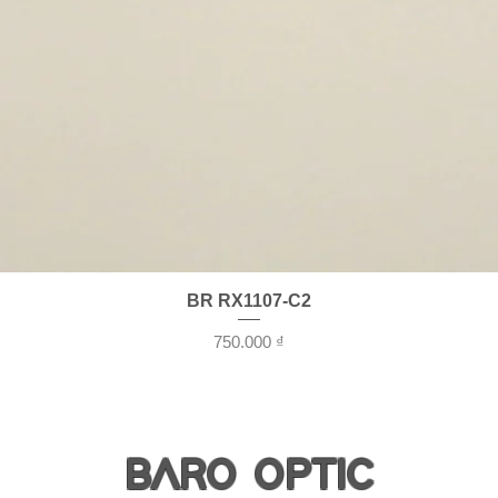
Xem nhanh
BR RX1107-C2
Giá
750.000 ₫
BARO OPTIC