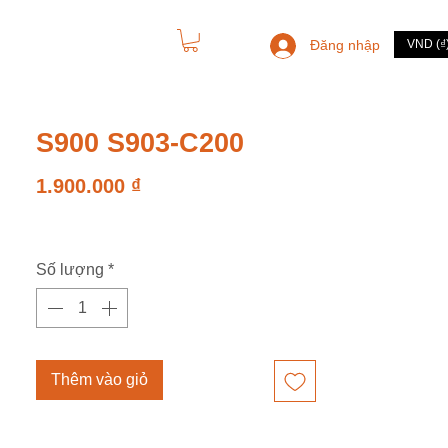
Đăng nhập
VND (₫
LIÊN HỆ
S900 S903-C200
Giá
1.900.000 ₫
Số lượng
*
Thêm vào giỏ
Mua ngay