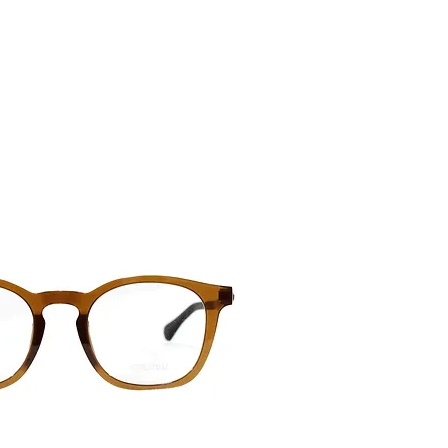
G KÍNH
KÍNH RÂM
PHỤ KIỆN
HƯỚNG DẪN