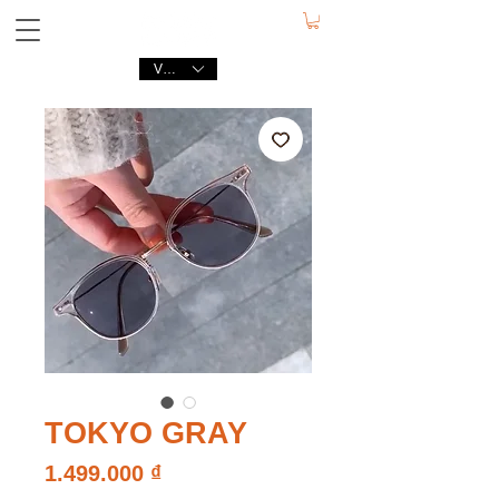
VND (₫)
TOKYO GRAY
Giá
1.499.000 ₫