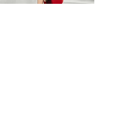
BARO OPTIC
Liên Hệ
0367785418
/
0912525880
barooptic@gmail.com
Địa Chỉ
96A Quảng Khánh, P. Quảng An
Q. Tây Hồ, Hà Nội
Giờ làm việc