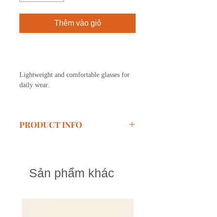
Thêm vào giỏ
Mua ngay
Lightweight and comfortable glasses for
daily wear.
PRODUCT INFO
Size:
49-22-148
Material:
TR90, Acetate
Sản phẩm khác