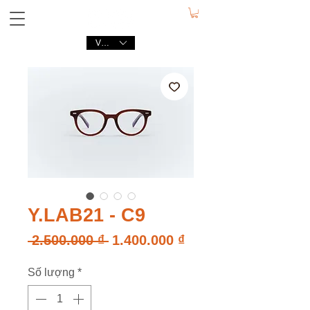
VND (₫)
Y.LAB21 - C9
Giá
Giá
 2.500.000 ₫ 
1.400.000 ₫
thông
bán
Số lượng
*
thường
rẻ