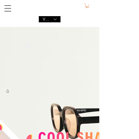
VND (₫)
ô