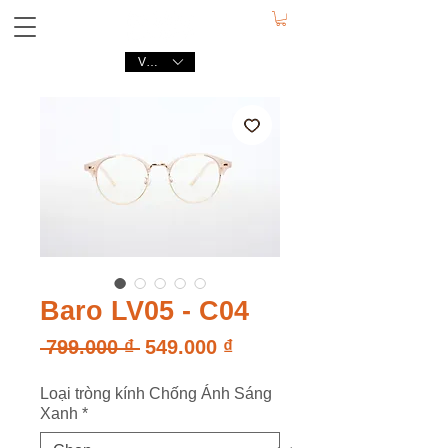
VND (₫)
Baro LV05 - C04
Giá
Giá
 799.000 ₫ 
549.000 ₫
thông
bán
Loại tròng kính Chống Ánh Sáng
thường
rẻ
Xanh
*