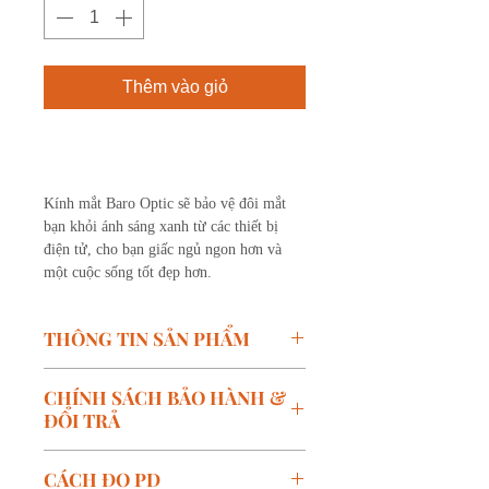
Thêm vào giỏ
Mua ngay
Kính mắt Baro Optic sẽ bảo vệ đôi mắt
bạn khỏi ánh sáng xanh từ các thiết bị
điện tử, cho bạn giấc ngủ ngon hơn và
một cuộc sống tốt đẹp hơn.
THÔNG TIN SẢN PHẨM
Mã SP:
LV05-C04
CHÍNH SÁCH BẢO HÀNH &
Thương hiệu: BARO
ĐỔI TRẢ
Kích thước:
W-51mm, B-
22mm, T-139mm
Chính sách bảo hành:
CÁCH ĐO PD
Màu:
Hồng đục
Bảo hành miễn phí trong vòng