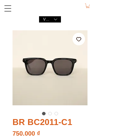
VND (₫)
BR BC2011-C1
Giá
750.000 ₫