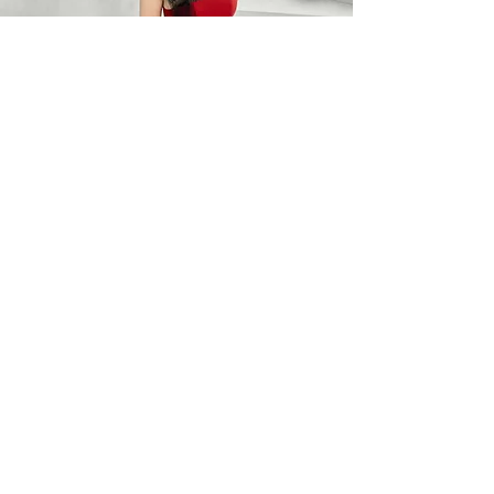
BARO OPTIC
Liên Hệ
0367785418
/
0912525880
barooptic@gmail.com
Địa Chỉ
96A Quảng Khánh, P. Quảng An
Q. Tây Hồ, Hà Nội
Giờ làm việc