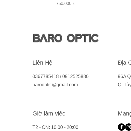
Giá
750.000 ₫
BARO OPTIC
Liên Hệ
Địa 
0367785418 / 0912525880
96A Q
barooptic@gmail.com
Q. Tâ
Giờ làm việc
Mạng
T2 - CN: 10:00 - 20:00