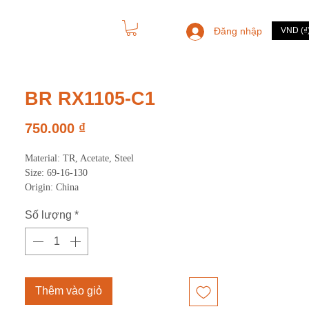
Đăng nhập
VND (₫
LIÊN HỆ
BR RX1105-C1
Giá
750.000 ₫
Material: TR, Acetate, Steel
Size: 69-16-130
Origin: China
Số lượng
*
Thêm vào giỏ