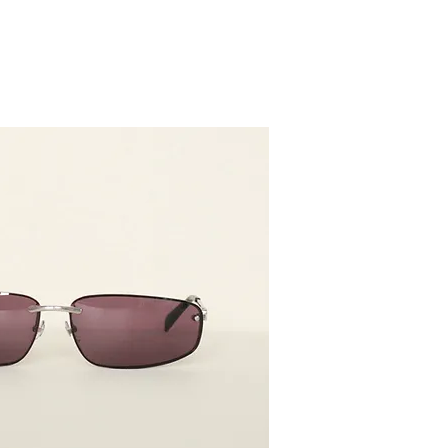
G KÍNH
KÍNH RÂM
PHỤ KIỆN
HƯỚNG DẪN