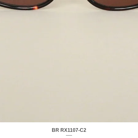
Xem nhanh
BR RX1107-C2