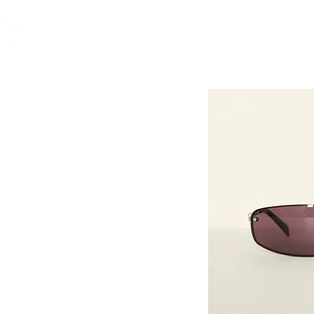
GIỚI THIỆU
GỌN