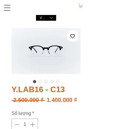
VND (₫)
Y.LAB16 - C13
Giá
Giá
 2.500.000 ₫ 
1.400.000 ₫
thông
bán
Số lượng
*
thường
rẻ