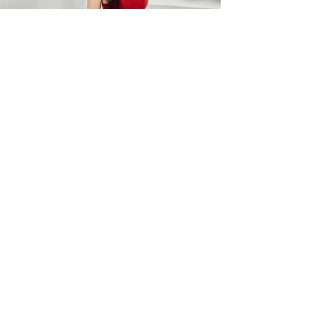
BARO OPTIC
Liên Hệ
0367785418
/
0912525880
barooptic@gmail.com
Địa Chỉ
96A Quảng Khánh, P. Quảng An
Q. Tây Hồ, Hà Nội
Giờ làm việc