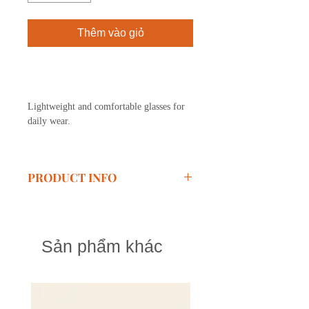
Thêm vào giỏ
Mua ngay
Lightweight and comfortable glasses for
daily wear.
PRODUCT INFO
Size:
48-25-148
Material:
TR90, Acetate
Sản phẩm khác